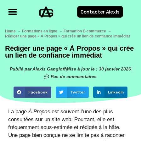
Contacter Alexis
Formations E-commerce
Services E-commerce
Ressources E-commerce
Home
Formations en ligne
Formation E-commerce
Rédiger une page « À Propos » qui crée un lien de confiance immédiat
Rédiger une page « À Propos » qui crée
un lien de confiance immédiat
Publié par Alexis Gangloff
Mise à jour le : 30 janvier 2026
Pas de commentaires
Facebook
Twitter
LinkedIn
La page
À Propos
est souvent l’une des plus
consultées sur un site web. Pourtant, elle est
fréquemment sous-estimée et rédigée à la hâte.
Une page bien conçue ne se limite pas à raconter