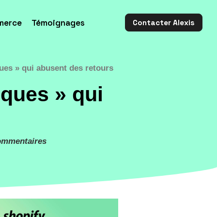
merce
Témoignages
Contacter Alexis
ues » qui abusent des retours
iques » qui
ommentaires