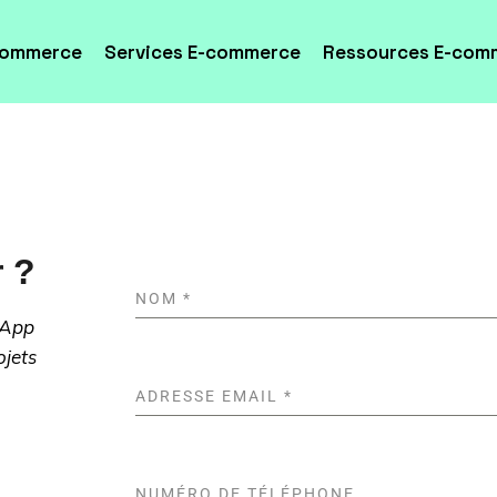
commerce
Services E-commerce
Ressources E-com
 ?
NOM
*
sApp
ojets
ADRESSE EMAIL
*
NUMÉRO DE TÉLÉPHONE