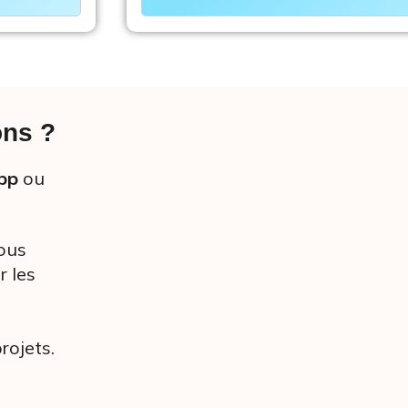
ons ?
pp
ou
vous
r les
rojets.