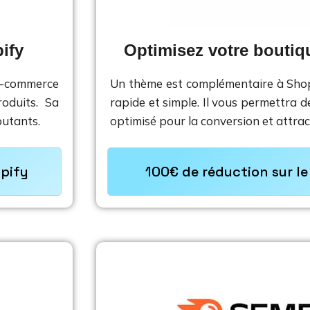
ify
Optimisez votre boutiq
E-commerce 
Un thème est complémentaire à Shop
oduits. Sa 
rapide et simple. Il vous permettra 
butants.
optimisé pour la conversion et attract
opify
100€ de réduction sur l