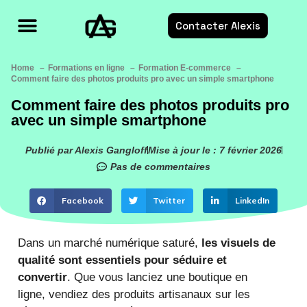
Contacter Alexis
Formations E-commerce
Services E-commerce
Ressources E-commerce
Home
Formations en ligne
Formation E-commerce
Comment faire des photos produits pro avec un simple smartphone
Comment faire des photos produits pro
avec un simple smartphone
Publié par Alexis Gangloff
Mise à jour le : 7 février 2026
Pas de commentaires
Facebook
Twitter
LinkedIn
Dans un marché numérique saturé,
les visuels de
qualité sont essentiels pour séduire et
convertir
. Que vous lanciez une boutique en
ligne, vendiez des produits artisanaux sur les