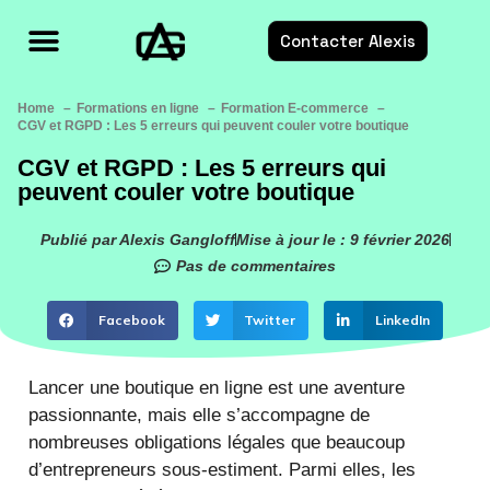
Contacter Alexis
Formations E-commerce
Services E-commerce
Ressources E-commerce
Home
Formations en ligne
Formation E-commerce
CGV et RGPD : Les 5 erreurs qui peuvent couler votre boutique
CGV et RGPD : Les 5 erreurs qui
peuvent couler votre boutique
Publié par Alexis Gangloff
Mise à jour le : 9 février 2026
Pas de commentaires
Facebook
Twitter
LinkedIn
Lancer une boutique en ligne est une aventure
passionnante, mais elle s’accompagne de
nombreuses obligations légales que beaucoup
d’entrepreneurs sous-estiment. Parmi elles, les