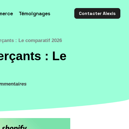
merce
Témoignages
Contacter Alexis
çants : Le comparatif 2026
rçants : Le
ommentaires