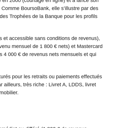
e en 2000 (courtage en ligne) et a lancé son
9. Comme BoursoBank, elle s’illustre par des
 des Trophées de la Banque pour les profils
is et accessible sans conditions de revenus),
evenu mensuel de 1 800 € nets) et Mastercard
oins 4 000 € de revenus nets mensuels et qui
urés pour les retraits ou paiements effectués
illeurs, très riche : Livret A, LDDS, livret
mobilier.