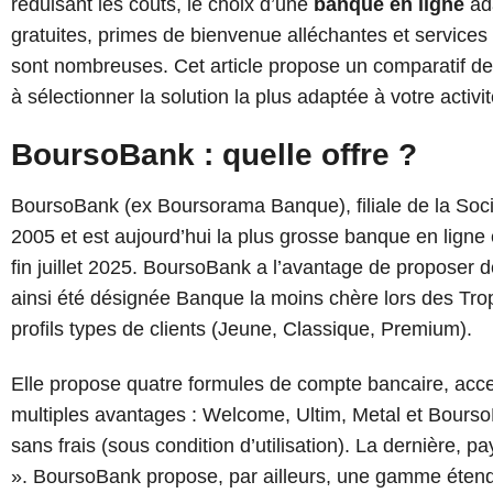
réduisant les coûts, le choix d’une
banque en ligne
ada
gratuites, primes de bienvenue alléchantes et services 
sont nombreuses. Cet article propose un comparatif des
à sélectionner la solution la plus adaptée à votre activit
BoursoBank : quelle offre ?
BoursoBank (ex Boursorama Banque), filiale de la Soci
2005 et est aujourd’hui la plus grosse banque en ligne 
fin juillet 2025. BoursoBank a l’avantage de proposer d
ainsi été désignée Banque la moins chère lors des Tr
profils types de clients (Jeune, Classique, Premium).
Elle propose quatre formules de compte bancaire, acc
multiples avantages : Welcome, Ultim, Metal et Bourso
sans frais (sous condition d’utilisation). La dernière, p
». BoursoBank propose, par ailleurs, une gamme étendue