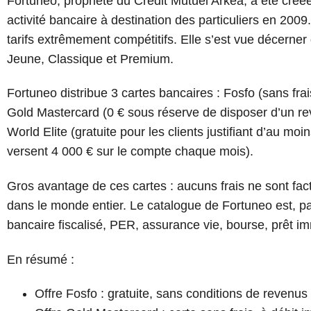
Fortuneo, propriété du Crédit Mutuel Arkéa, a été créé
activité bancaire à destination des particuliers en 200
tarifs extrêmement compétitifs. Elle s’est vue décerner
Jeune, Classique et Premium.
Fortuneo distribue 3 cartes bancaires : Fosfo (sans fra
Gold Mastercard (0 € sous réserve de disposer d’un r
World Elite (gratuite pour les clients justifiant d’au m
versent 4 000 € sur le compte chaque mois).
Gros avantage de ces cartes : aucuns frais ne sont fact
dans le monde entier. Le catalogue de Fortuneo est, par a
bancaire fiscalisé, PER, assurance vie, bourse, prêt im
En résumé :
Offre Fosfo : gratuite, sans conditions de revenus