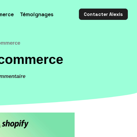
merce
Témoignages
Contacter Alexis
commerce
e-commerce
ommentaire