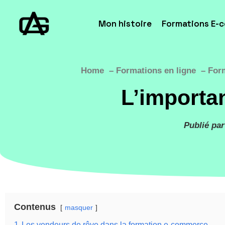
Mon histoire
Formations E-
Home
Formations en ligne
For
L’importa
Publié par
Contenus
masquer
1
Les vendeurs de rêve dans la formation e-commerce