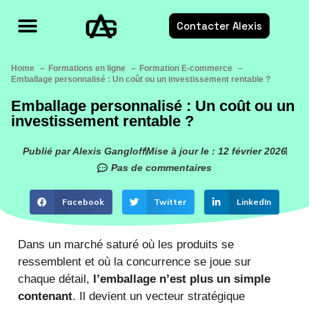
Contacter Alexis
Formations E-commerce
Services E-commerce
Ressources E-commerce
Home
Formations en ligne
Formation E-commerce
Emballage personnalisé : Un coût ou un investissement rentable ?
Emballage personnalisé : Un coût ou un
investissement rentable ?
Publié par Alexis Gangloff
Mise à jour le : 12 février 2026
Pas de commentaires
Facebook
Twitter
LinkedIn
Dans un marché saturé où les produits se
ressemblent et où la concurrence se joue sur
chaque détail,
l’emballage n’est plus un simple
contenant
. Il devient un vecteur stratégique